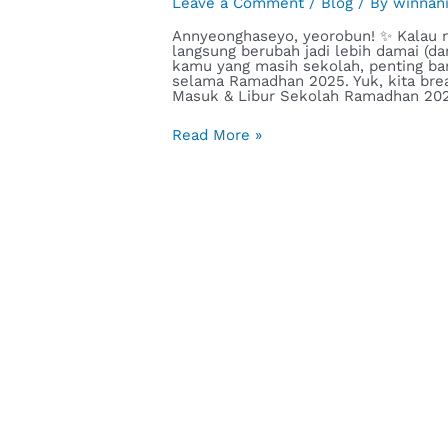
Leave a Comment
/
Blog
/ By
winnan
Annyeonghaseyo, yeorobun! ✨ Kalau 
langsung berubah jadi lebih damai (da
kamu yang masih sekolah, penting ban
selama Ramadhan 2025. Yuk, kita bre
Masuk & Libur Sekolah Ramadhan 20
Read More »