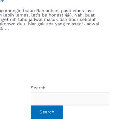
im
ngomongin bulan Ramadhan, pasti vibes-nya
n lebih lemes, let’s be honest 😂). Nah, buat
get nih tahu jadwal masuk dan libur sekolah
akdown dulu biar gak ada yang missed! Jadwal
25 …
Search
Search