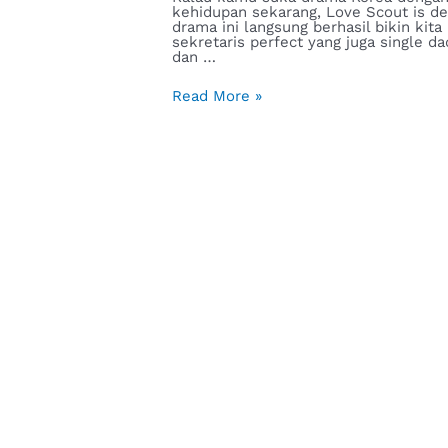
kehidupan sekarang, Love Scout is defi
drama ini langsung berhasil bikin kit
sekretaris perfect yang juga single d
dan …
Read More »