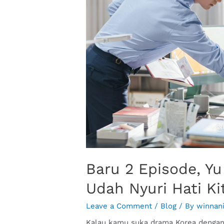
Baru 2 Episode, Y
Udah Nyuri Hati K
Leave a Comment
/
Blog
/ By
winnan
Kalau kamu suka drama Korea dengan 