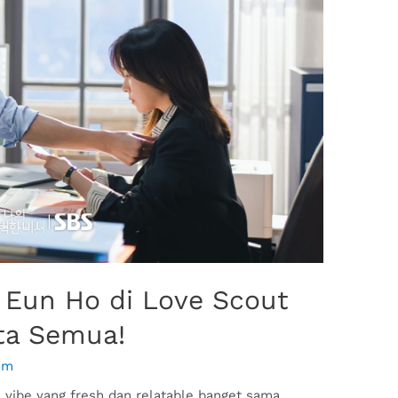
u Eun Ho di Love Scout
ita Semua!
im
vibe yang fresh dan relatable banget sama