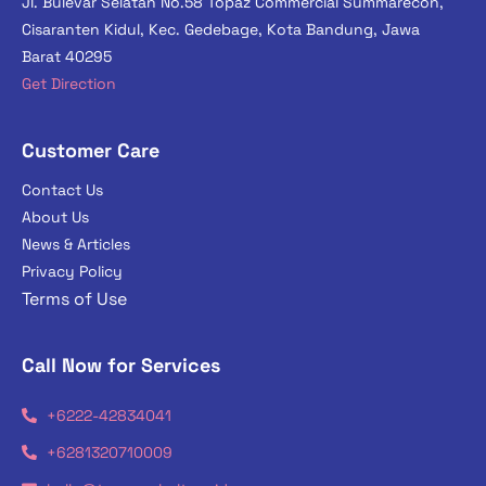
Jl. Bulevar Selatan No.58 Topaz Commercial Summarecon,
Cisaranten Kidul, Kec. Gedebage, Kota Bandung, Jawa
Barat 40295
Get Direction
Customer Care
Contact Us
About Us
News & Articles
Privacy Policy
Terms of Use
Call Now for Services
+6222-42834041
+6281320710009