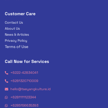
Customer Care
Contact Us
About Us
News & Articles
Privacy Policy
Terms of Use
Call Now for Services
+6222-42834041
+6281320710009
hello@taeyangkulture.id
+6281111123344
+6285156635393