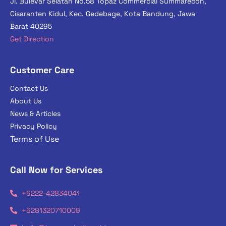
Jl. Bulevar Selatan No.58 Topaz Commercial Summarecon,
Cisaranten Kidul, Kec. Gedebage, Kota Bandung, Jawa
Barat 40295
Get Direction
Customer Care
Contact Us
About Us
News & Articles
Privacy Policy
Terms of Use
Call Now for Services
+6222-42834041
+6281320710009