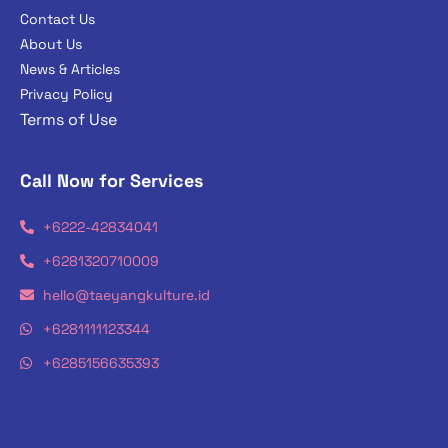
Contact Us
About Us
News & Articles
Privacy Policy
Terms of Use
Call Now for Services
+6222-42834041
+6281320710009
hello@taeyangkulture.id
+6281111123344
+6285156635393