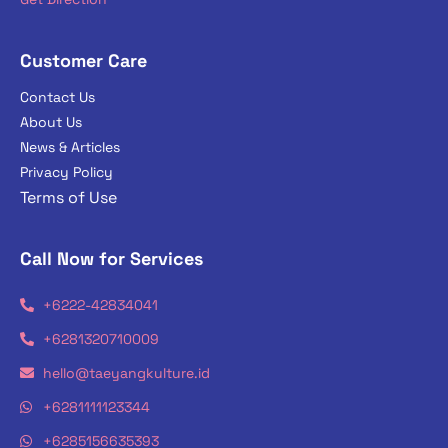
Customer Care
Contact Us
About Us
News & Articles
Privacy Policy
Terms of Use
Call Now for Services
+6222-42834041
+6281320710009
hello@taeyangkulture.id
+6281111123344
+6285156635393