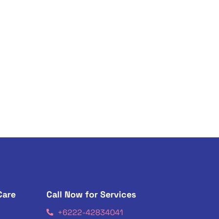
Care
Call Now for Services
+6222-42834041