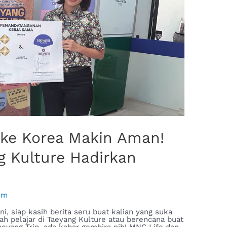
g ke Korea Makin Aman!
g Kulture Hadirkan
im
i, siap kasih berita seru buat kalian yang suka
ah pelajar di Taeyang Kulture atau berencana buat
aeyang Trip, ada kabar gembira nih! MNC Life dan