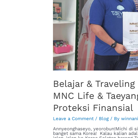
Belajar & Travelin
MNC Life & Taeyan
Proteksi Finansial
Leave a Comment
/
Blog
/ By
winnan
Annyeonghaseyo, yeorobun!Michi di sin
banget sama Korea! Kalau kalian adal
jalan-jalan ke Korea Selatan bareng T