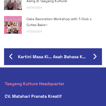
Asing di Taeyang Kulture!
04/04/2024
Cake Decoration Workshop with T-Club x
Cuties Bake✨
07/03/2024
Kartini Masa Kini – Gebrak Dunia dengan Kemampuan Berbahasa!
Asah Bahasa Korea Kamu, Lewat Variety Show Seru Ini!
Taeyang Kulture Headquarter
CV. Matahari Pranata Kreatif