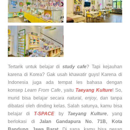
Tertarik untuk belajar di
study cafe
? Tapi kejauhan
karena di Korea? Gak usah khawatir guys! Karena di
Indonesia juga ada tempat les bahasa dengan
konsep
Learn From Cafe
, yaitu
Taeyang Kulture
! So,
murid bisa belajar secara
natural
,
enjoy
, dan tanpa
dibatasi oleh dinding kelas. Salah satunya, kamu bisa
belajar di
T-SPACE
by
Taeyang Kulture
, yang
berlokasi di
Jalan Gandapura No. 71B, Kota
Bandung, Jawa Barat
. Di sana, kamu bisa pesan