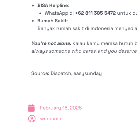
BISA Helpline
:
WhatsApp di
+62 811 385 5472
untuk du
Rumah Sakit
:
Banyak rumah sakit di Indonesia menyediak
You’re not alone.
Kalau kamu merasa butuh 
always someone who cares, and you deserve t
Source: Dispatch, easysunday
February 16, 2025
winnanim