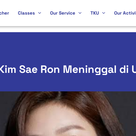
cher
Classes
Our Service
TKU
Our Activi
Kim Sae Ron Meninggal di 