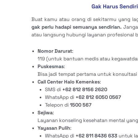
Gak Harus Sendiri
Buat kamu atau orang di sekitarmu yang la
gak perlu hadapi semuanya sendirian.
Janga
atau langsung hubungi layanan profesional b
Nomor Darurat
:
119 (untuk bantuan medis atau kegawatda
Puskesmas
:
Bisa jadi tempat pertama untuk konsultasi
Call Center Halo Kemenkes
:
SMS di
+62 812 8156 2620
WhatsApp di
+62 812 6050 0567
Telepon di
1500 567
Sejiwa
:
Layanan konseling kesehatan mental yang 
Yayasan Pulih
:
WhatsApp di
+62 811 8436 633
untuk la