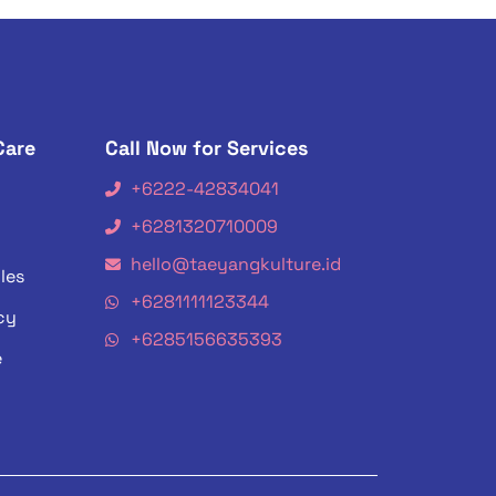
Care
Call Now for Services
+6222-42834041
+6281320710009
hello@taeyangkulture.id
les
+6281111123344
cy
+6285156635393
e