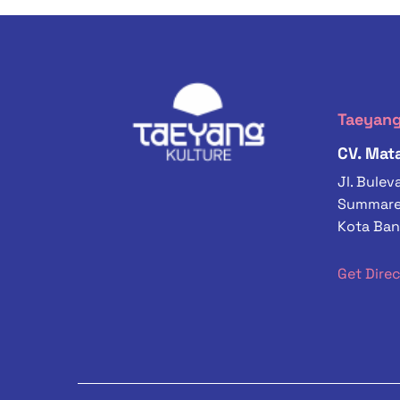
Taeyang
CV. Mata
Jl. Bule
Summarec
Kota Ban
Get Dire