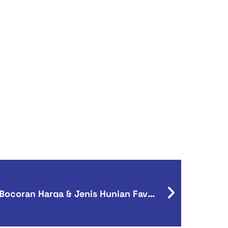
Mau Tinggal di Korea? Ini Bocoran Harga & Jenis Hunian Favorit di 2025!