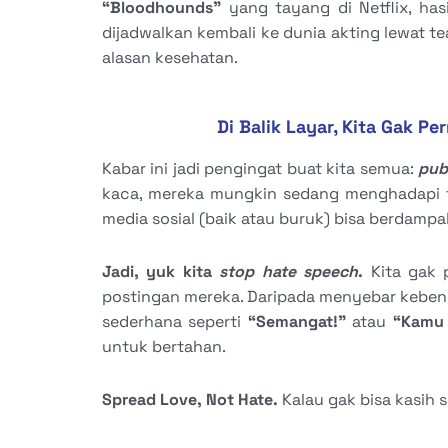
“Bloodhounds”
yang tayang di Netflix, has
dijadwalkan kembali ke dunia akting lewat t
alasan kesehatan.
Di Balik Layar, Kita Gak P
Kabar ini jadi pengingat buat kita semua:
pub
kaca, mereka mungkin sedang menghadapi te
media sosial (baik atau buruk) bisa berdamp
Jadi, yuk kita
stop hate speech
.
Kita gak p
postingan mereka. Daripada menyebar kebenci
sederhana seperti
“Semangat!”
atau
“Kamu 
untuk bertahan.
Spread Love, Not Hate.
Kalau gak bisa kasih